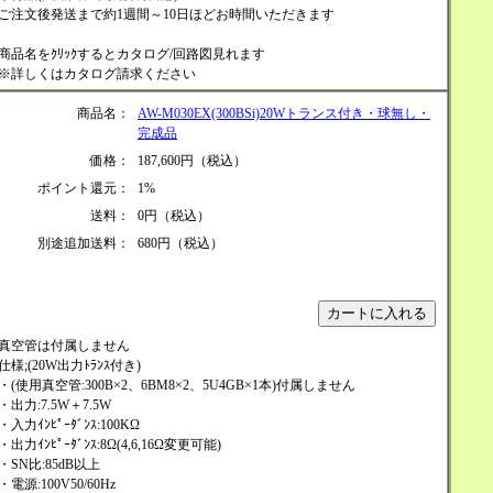
ご注文後発送まで約1週間～10日ほどお時間いただきます
商品名をｸﾘｯｸするとカタログ/回路図見れます
※詳しくはカタログ請求ください
商品名：
AW-M030EX(300BSi)20Wトランス付き・球無し・
完成品
価格：
187,600円（税込）
ポイント還元：
1%
送料：
0円（税込）
別途追加送料：
680円（税込）
真空管は付属しません
仕様;(20W出力ﾄﾗﾝｽ付き)
・(使用真空管:300B×2、6BM8×2、5U4GB×1本)付属しません
・出力:7.5W＋7.5W
・入力ｲﾝﾋﾟｰﾀﾞﾝｽ:100KΩ
・出力ｲﾝﾋﾟｰﾀﾞﾝｽ:8Ω(4,6,16Ω変更可能)
・SN比:85dB以上
・電源:100V50/60Hz