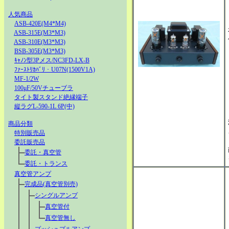
人気商品
ASB-420E(M4*M4)
ASB-315E(M3*M3)
ASB-310E(M3*M3)
BSB-305E(M3*M3)
ｷｬﾉﾝ型3Pメス/NC3FD-LX-B
ﾌｧｰｽﾄﾘｶﾊﾞﾘ・U07N(1500V1A)
MF-1/2W
100μF/50Vチューブラ
タイト製スタンド絶縁端子
縦ラグL-590-1L 6P(中)
商品分類
特別販売品
委託販売品
委託・真空管
委託・トランス
真空管アンプ
完成品(真空管別売)
シングルアンプ
真空管付
真空管無し