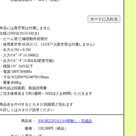
本品には真空管は付属しません
仕様;(10W出力ﾄﾗﾝｽ付き)
・ビーム管/三極管動作切替付
・使用真空管:6L6GC×2、12AX7×2(真空管は付属しません)
・出力:6.5W＋6.5W
・入力ｲﾝﾋﾟｰﾀﾞﾝｽ:100KΩ
・出力ｲﾝﾋﾟｰﾀﾞﾝｽ:8Ω(4Ω変更可能)
・残留ﾉｲｽﾞ:1mV以下
・電源:100V50/60Hz
・寸法:W320W*D240*H150mm
・重量:約8Kg
添付品は回路図、取扱説明書
ご注文後発送まで約1週間～10日ほどお時間いただきます
商品名をｸﾘｯｸするとカタロ/回路図グ見れます
※詳しくはカタログ請求ください
商品名：
AW-M223(2A3-Si)球無し・完成品
価格：
120,500円（税込）