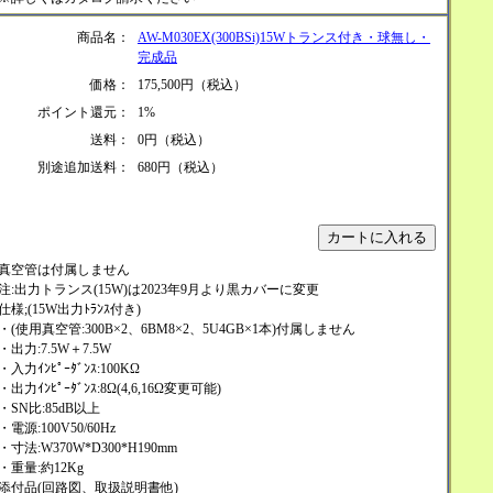
商品名：
AW-M030EX(300BSi)15Wトランス付き・球無し・
完成品
価格：
175,500円（税込）
ポイント還元：
1%
送料：
0円（税込）
別途追加送料：
680円（税込）
真空管は付属しません
注:出力トランス(15W)は2023年9月より黒カバーに変更
仕様;(15W出力ﾄﾗﾝｽ付き)
・(使用真空管:300B×2、6BM8×2、5U4GB×1本)付属しません
・出力:7.5W＋7.5W
・入力ｲﾝﾋﾟｰﾀﾞﾝｽ:100KΩ
・出力ｲﾝﾋﾟｰﾀﾞﾝｽ:8Ω(4,6,16Ω変更可能)
・SN比:85dB以上
・電源:100V50/60Hz
・寸法:W370W*D300*H190mm
・重量:約12Kg
添付品(回路図、取扱説明書他)