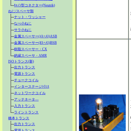
ｷｬﾉﾝ型コネクター(Neutrik)
ねじ/スペーサ類
ナット・ワッシャー
なべ小ねじ
サラ小ねじ
金属スペーサー(ﾒｽ+ﾒｽ)ASB
金属スペーサー(ｵｽ+ﾒｽ)BSB
樹脂スペーサー・CX
絶縁スペーサ・AMR
ISOトランス(新)
出力トランス
電源トランス
チョークコイル
インターステージﾄﾗﾝｽ
ネットワークコイル
アッテネータ―
入力トランス
ライントランス
橋本トランス
出力トランス
電源トランス