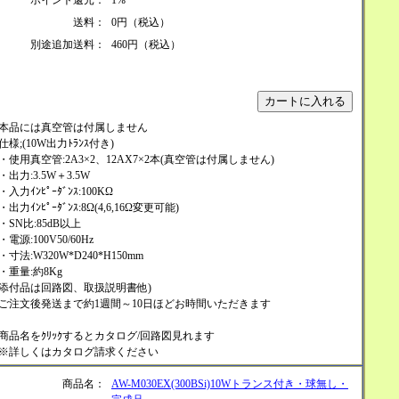
ポイント還元：
1%
送料：
0円（税込）
別途追加送料：
460円（税込）
本品には真空管は付属しません
仕様;(10W出力ﾄﾗﾝｽ付き)
・使用真空管:2A3×2、12AX7×2本(真空管は付属しません)
・出力:3.5W＋3.5W
・入力ｲﾝﾋﾟｰﾀﾞﾝｽ:100KΩ
・出力ｲﾝﾋﾟｰﾀﾞﾝｽ:8Ω(4,6,16Ω変更可能)
・SN比:85dB以上
・電源:100V50/60Hz
・寸法:W320W*D240*H150mm
・重量:約8Kg
添付品は回路図、取扱説明書他)
ご注文後発送まで約1週間～10日ほどお時間いただきます
商品名をｸﾘｯｸするとカタログ/回路図見れます
※詳しくはカタログ請求ください
商品名：
AW-M030EX(300BSi)10Wトランス付き・球無し・