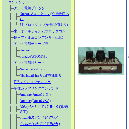
コンデンサー
アルミ電解プロック
Uniconブロックコン(会員特価あ
り)
J.J.ブロックコン(会員特価あり)
東一オイルフィルムブロックコン
指月フィルムコンデンサー(RUZ)
アルミ電解チューブラ
Unicon
Sprague(ATOM)他
アルミ電解縦リード
Nichicon/Ni-Chemi
Nichicon(Fine Gold)在庫限り
DIPマイカコンデンサー
各種カップリングコンデンサー
Amtrans(Amcoｼﾘｰｽﾞ)
Amtrans(Amcnｼﾘｰｽﾞ)
ASC(ﾒﾀﾗｲｽﾞﾄﾞﾎﾟﾘﾌﾟﾛﾋﾟﾚﾝ)(販売
終了)
Shizuki(ﾒﾀﾗｲｽﾞﾄﾞﾎﾟﾘｴｽﾃﾙ)
ﾊﾟﾅｿﾆｯｸ(ﾒﾀﾗｲｽﾞﾄﾞﾎﾟﾘｴｽﾃﾙ)