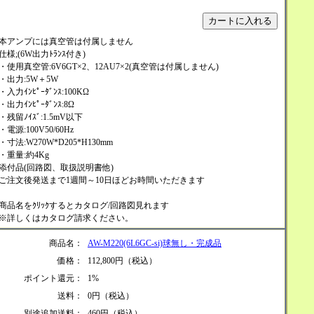
本アンプには真空管は付属しません
仕様;(6W出力ﾄﾗﾝｽ付き)
・使用真空管:6V6GT×2、12AU7×2(真空管は付属しません)
・出力:5W＋5W
・入力ｲﾝﾋﾟｰﾀﾞﾝｽ:100KΩ
・出力ｲﾝﾋﾟｰﾀﾞﾝｽ:8Ω
・残留ﾉｲｽﾞ:1.5mV以下
・電源:100V50/60Hz
・寸法:W270W*D205*H130mm
・重量:約4Kg
添付品(回路図、取扱説明書他)
ご注文後発送まで1週間～10日ほどお時間いただきます
商品名をｸﾘｯｸするとカタログ/回路図見れます
※詳しくはカタログ請求ください。
商品名：
AW-M220(6L6GC-si)球無し・完成品
価格：
112,800円（税込）
ポイント還元：
1%
送料：
0円（税込）
別途追加送料：
460円（税込）