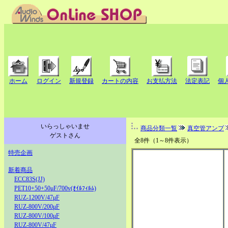
ホーム
ログイン
新規登録
カートの内容
お支払方法
法定表記
個
いらっしゃいませ
商品分類一覧
真空管アンプ
ゲストさん
全8件（1～8件表示）
特売企画
新着商品
ECC83S(JJ)
PET10+50+50μF/700v(ｵｲﾙﾌｨﾙﾑ)
RUZ-1200V/47μF
RUZ-800V/200μF
RUZ-800V/100μF
RUZ-800V/47μF