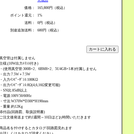
完成品
価格：
165,800円（税込）
ポイント還元：
1%
送料：
0円（税込）
別途追加送料：
680円（税込）
真空管は付属しません
仕様;(10W出力ﾄﾗﾝｽ付き)
・(使用真空管:300B×2、6BM8×2、5U4GB×1本)付属しません
・出力:7.5W＋7.5W
・入力ｲﾝﾋﾟｰﾀﾞﾝｽ:100KΩ
・出力ｲﾝﾋﾟｰﾀﾞﾝｽ:8Ω(4,6,16Ω変更可能)
・SN比:85dB以上
・電源:100V50/60Hz
・寸法:W370W*D300*H190mm
・重量:約12Kg
添付品(回路図、取扱説明書)
ご注文後発送まで約1週間～10日ほどお時間いただきます
商品名をｸﾘｯｸするとカタログ/回路図見れます
※詳しくはカタログ請求ください