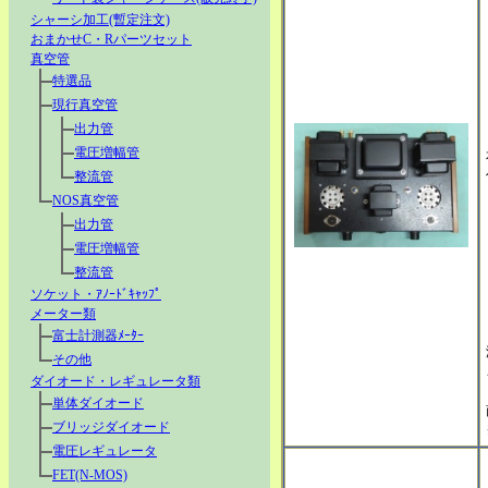
シャーシ加工(暫定注文)
おまかせC・Rパーツセット
真空管
特選品
現行真空管
出力管
電圧増幅管
整流管
NOS真空管
出力管
電圧増幅管
整流管
ソケット・ｱﾉｰﾄﾞｷｬｯﾌﾟ
メーター類
富士計測器ﾒｰﾀｰ
その他
ダイオード・レギュレータ類
単体ダイオード
ブリッジダイオード
電圧レギュレータ
FET(N-MOS)