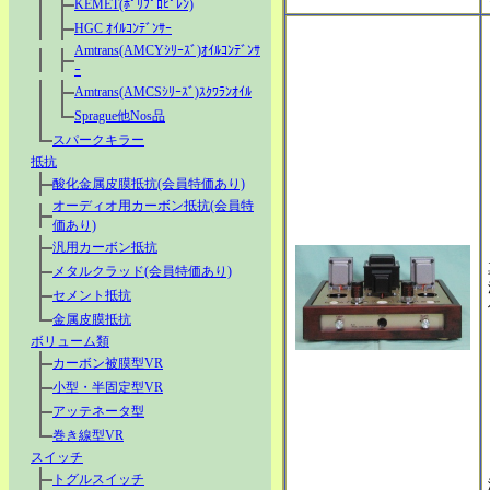
KEMET(ﾎﾟﾘﾌﾟﾛﾋﾟﾚﾝ)
HGC ｵｲﾙｺﾝﾃﾞﾝｻｰ
Amtrans(AMCYｼﾘｰｽﾞ)ｵｲﾙｺﾝﾃﾞﾝｻ
ｰ
Amtrans(AMCSｼﾘｰｽﾞ)ｽｸﾜﾗﾝｵｲﾙ
Sprague他Nos品
スパークキラー
抵抗
酸化金属皮膜抵抗(会員特価あり)
オーディオ用カーボン抵抗(会員特
価あり)
汎用カーボン抵抗
メタルクラッド(会員特価あり)
セメント抵抗
金属皮膜抵抗
ボリューム類
カーボン被膜型VR
小型・半固定型VR
アッテネータ型
巻き線型VR
スイッチ
トグルスイッチ