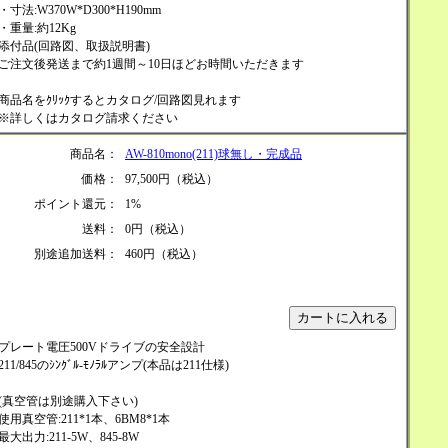
・寸法:W370W*D300*H190mm
・重量:約12Kg
添付品(回路図、取扱説明書)
ご注文後発送まで約1週間～10日ほどお時間いただきます
商品名をｸﾘｯｸするとカタログ/回路図見れます
※詳しくはカタログ請求ください
商品名：
AW-810mono(211)球無し・完成品
価格：
97,500円（税込）
ポイント還元：
1%
送料：
0円（税込）
別途追加送料：
460円（税込）
プレート電圧500Vドライブの安全設計
211/845のｼﾝｸﾞﾙ-ﾓﾉﾗﾙアンプ(本品は211仕様)
(真空管は別途購入下さい)
使用真空管:211*1本、6BM8*1本
最大出力:211-5W、845-8W