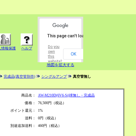
This page can't load Google Maps correctly.
Do you
人情報保護
ヘルプ
own
OK
this
website?
地図を拡大する
完成品(真空管別売)
シングルアンプ
真空管無し
商品名：
AW-M210D(6V6-Si)球無し・完成品
価格：
76,500円（税込）
ポイント還元：
1%
送料：
0円（税込）
別途追加送料：
460円（税込）