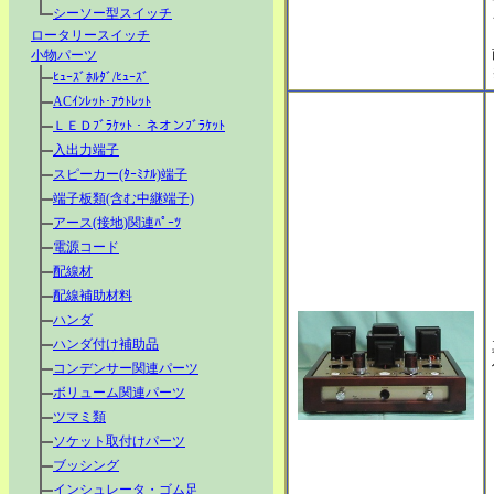
シーソー型スイッチ
ロータリースイッチ
小物パーツ
ﾋｭｰｽﾞﾎﾙﾀﾞ/ﾋｭｰｽﾞ
ACｲﾝﾚｯﾄ･ｱｳﾄﾚｯﾄ
ＬＥＤﾌﾞﾗｹｯﾄ・ネオンﾌﾞﾗｹｯﾄ
入出力端子
スピーカー(ﾀｰﾐﾅﾙ)端子
端子板類(含む中継端子)
アース(接地)関連ﾊﾟｰﾂ
電源コード
配線材
配線補助材料
ハンダ
ハンダ付け補助品
コンデンサー関連パーツ
ボリューム関連パーツ
ツマミ類
ソケット取付けパーツ
ブッシング
インシュレータ・ゴム足