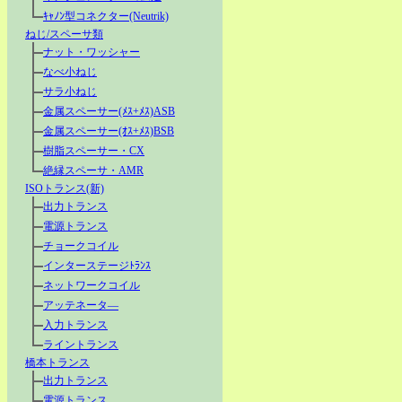
ｷｬﾉﾝ型コネクター(Neutrik)
ねじ/スペーサ類
ナット・ワッシャー
なべ小ねじ
サラ小ねじ
金属スペーサー(ﾒｽ+ﾒｽ)ASB
金属スペーサー(ｵｽ+ﾒｽ)BSB
樹脂スペーサー・CX
絶縁スペーサ・AMR
ISOトランス(新)
出力トランス
電源トランス
チョークコイル
インターステージﾄﾗﾝｽ
ネットワークコイル
アッテネータ―
入力トランス
ライントランス
橋本トランス
出力トランス
電源トランス