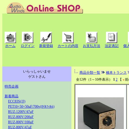
ホーム
ログイン
新規登録
カートの内容
お支払方法
法定表記
個
いらっしゃいませ
商品分類一覧
橋本トランス
ゲストさん
全12件（1～10件表示）
1
2
【
前
特売企画
新着商品
ECC83S(JJ)
PET10+50+50μF/700v(ｵｲﾙﾌｨﾙﾑ)
RUZ-1200V/47μF
RUZ-800V/200μF
RUZ-800V/100μF
RUZ-800V/47μF