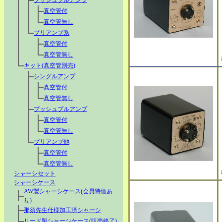
プッシュプルアンプ
真空管付
真空管無し
プリアンプ系
真空管付
真空管無し
キット(真空管別売)
シングルアンプ
真空管付
真空管無し
プッシュプルアンプ
真空管付
真空管無し
プリアンプ他
真空管付
真空管無し
シャーシセット
シャーシケース
AW製シャーシケース(会員特価あ
り)
那須先生仕様加工済シャーシ
リード製シャーシケース(販売終了)