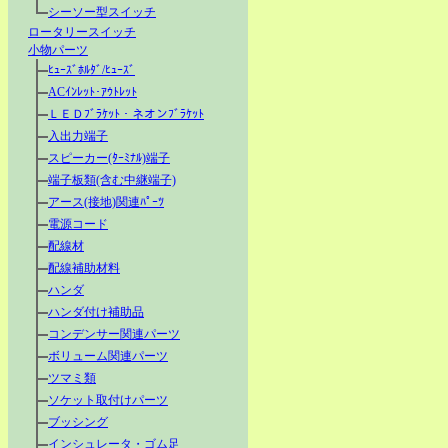
シーソー型スイッチ
ロータリースイッチ
小物パーツ
ﾋｭｰｽﾞﾎﾙﾀﾞ/ﾋｭｰｽﾞ
ACｲﾝﾚｯﾄ･ｱｳﾄﾚｯﾄ
ＬＥＤﾌﾞﾗｹｯﾄ・ネオンﾌﾞﾗｹｯﾄ
入出力端子
スピーカー(ﾀｰﾐﾅﾙ)端子
端子板類(含む中継端子)
アース(接地)関連ﾊﾟｰﾂ
電源コード
配線材
配線補助材料
ハンダ
ハンダ付け補助品
コンデンサー関連パーツ
ボリューム関連パーツ
ツマミ類
ソケット取付けパーツ
ブッシング
インシュレータ・ゴム足