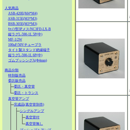
人気商品
ASB-420E(M4*M4)
ASB-315E(M3*M3)
BSB-305E(M3*M3)
ｷｬﾉﾝ型3Pメス/NC3FD-LX-B
縦ラグL-590-1L 5P(中)
MF-1/2W
100μF/50Vチューブラ
タイト製スタンド絶縁端子
縦ラグL-590-1L 6P(中)
ゴムブッシングA(Φ4mm)
商品分類
特別販売品
委託販売品
委託・真空管
委託・トランス
真空管アンプ
完成品(真空管別売)
シングルアンプ
真空管付
真空管無し