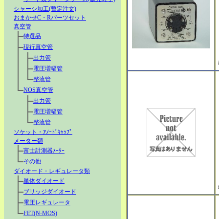
シャーシ加工(暫定注文)
おまかせC・Rパーツセット
真空管
特選品
現行真空管
出力管
電圧増幅管
整流管
NOS真空管
出力管
電圧増幅管
整流管
ソケット・ｱﾉｰﾄﾞｷｬｯﾌﾟ
メーター類
富士計測器ﾒｰﾀｰ
その他
ダイオード・レギュレータ類
単体ダイオード
ブリッジダイオード
電圧レギュレータ
FET(N-MOS)