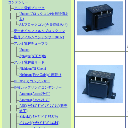
コンデンサー
アルミ電解プロック
Uniconブロックコン(会員特価あ
り)
J.J.ブロックコン(会員特価あり)
東一オイルフィルムブロックコン
指月フィルムコンデンサー(RUZ)
アルミ電解チューブラ
Unicon
Sprague(ATOM)他
アルミ電解縦リード
Nichicon/Ni-Chemi
Nichicon(Fine Gold)在庫限り
DIPマイカコンデンサー
各種カップリングコンデンサー
Amtrans(Amcoｼﾘｰｽﾞ)
Amtrans(Amcnｼﾘｰｽﾞ)
ASC(ﾒﾀﾗｲｽﾞﾄﾞﾎﾟﾘﾌﾟﾛﾋﾟﾚﾝ)(販売
終了)
Shizuki(ﾒﾀﾗｲｽﾞﾄﾞﾎﾟﾘｴｽﾃﾙ)
ﾊﾟﾅｿﾆｯｸ(ﾒﾀﾗｲｽﾞﾄﾞﾎﾟﾘｴｽﾃﾙ)