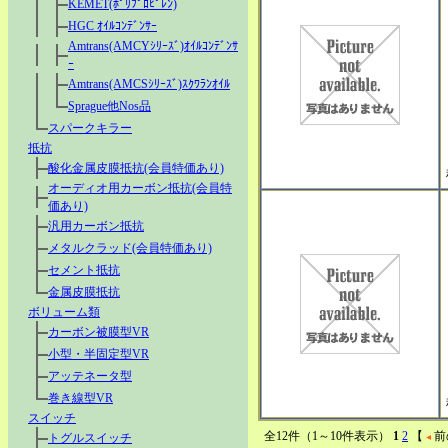
KEMET(ﾎﾟﾘﾌﾟﾛﾋﾟﾚﾝ)
HGC ｵｲﾙｺﾝﾃﾞﾝｻｰ
Amtrans(AMCYｼﾘｰｽﾞ)ｵｲﾙｺﾝﾃﾞﾝｻ
ｰ
Amtrans(AMCSｼﾘｰｽﾞ)ｽｸﾜﾗﾝｵｲﾙ
Sprague他Nos品
スパークキラー
抵抗
酸化金属皮膜抵抗(会員特価あり)
オーディオ用カーボン抵抗(会員特
価あり)
汎用カーボン抵抗
メタルクラッド(会員特価あり)
セメント抵抗
金属皮膜抵抗
ボリューム類
カーボン被膜型VR
小型・半固定型VR
アッテネータ型
巻き線型VR
スイッチ
全12件（1～10件表示）
1
2
【
前
トグルスイッチ