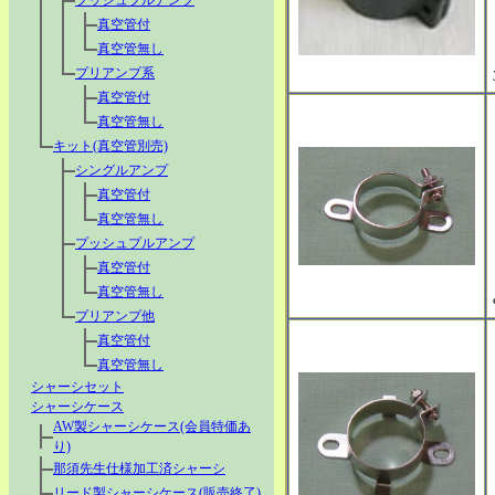
プッシュプルアンプ
真空管付
真空管無し
プリアンプ系
真空管付
真空管無し
キット(真空管別売)
シングルアンプ
真空管付
真空管無し
プッシュプルアンプ
真空管付
真空管無し
プリアンプ他
真空管付
真空管無し
シャーシセット
シャーシケース
AW製シャーシケース(会員特価あ
り)
那須先生仕様加工済シャーシ
リード製シャーシケース(販売終了)