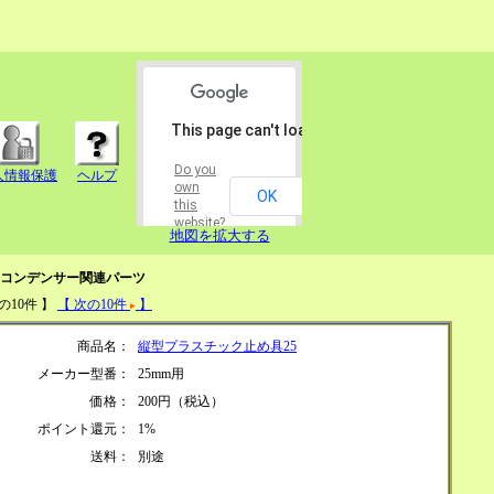
This page can't load Google Maps correctly.
Do you
人情報保護
ヘルプ
own
OK
this
website?
地図を拡大する
コンデンサー関連パーツ
の10件 】
【 次の10件
】
商品名：
縦型プラスチック止め具25
メーカー型番：
25mm用
価格：
200円（税込）
ポイント還元：
1%
送料：
別途