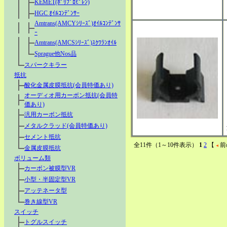
KEMET(ﾎﾟﾘﾌﾟﾛﾋﾟﾚﾝ)
HGC ｵｲﾙｺﾝﾃﾞﾝｻｰ
Amtrans(AMCYｼﾘｰｽﾞ)ｵｲﾙｺﾝﾃﾞﾝｻ
ｰ
Amtrans(AMCSｼﾘｰｽﾞ)ｽｸﾜﾗﾝｵｲﾙ
Sprague他Nos品
スパークキラー
抵抗
酸化金属皮膜抵抗(会員特価あり)
オーディオ用カーボン抵抗(会員特
価あり)
汎用カーボン抵抗
メタルクラッド(会員特価あり)
セメント抵抗
全11件（1～10件表示）
1
2
【
前
金属皮膜抵抗
ボリューム類
カーボン被膜型VR
小型・半固定型VR
アッテネータ型
巻き線型VR
スイッチ
トグルスイッチ