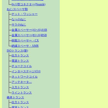
ｷｬﾉﾝ型コネクター(Neutrik)
ねじ/スペーサ類
ナット・ワッシャー
なべ小ねじ
サラ小ねじ
金属スペーサー(ﾒｽ+ﾒｽ)ASB
金属スペーサー(ｵｽ+ﾒｽ)BSB
樹脂スペーサー・CX
絶縁スペーサ・AMR
ISOトランス(新)
出力トランス
電源トランス
チョークコイル
インターステージﾄﾗﾝｽ
ネットワークコイル
アッテネータ―
入力トランス
ライントランス
橋本トランス
出力トランス
電源トランス