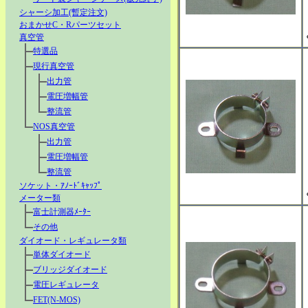
シャーシ加工(暫定注文)
おまかせC・Rパーツセット
真空管
特選品
現行真空管
出力管
電圧増幅管
整流管
NOS真空管
出力管
電圧増幅管
整流管
ソケット・ｱﾉｰﾄﾞｷｬｯﾌﾟ
メーター類
富士計測器ﾒｰﾀｰ
その他
ダイオード・レギュレータ類
単体ダイオード
ブリッジダイオード
電圧レギュレータ
FET(N-MOS)