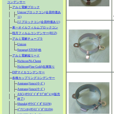
コンデンサー
アルミ電解プロック
Uniconブロックコン(会員特価あ
り)
J.J.ブロックコン(会員特価あり)
東一オイルフィルムブロックコン
指月フィルムコンデンサー(RUZ)
アルミ電解チューブラ
Unicon
Sprague(ATOM)他
アルミ電解縦リード
Nichicon/Ni-Chemi
Nichicon(Fine Gold)在庫限り
DIPマイカコンデンサー
各種カップリングコンデンサー
Amtrans(Amcoｼﾘｰｽﾞ)
Amtrans(Amcnｼﾘｰｽﾞ)
ASC(ﾒﾀﾗｲｽﾞﾄﾞﾎﾟﾘﾌﾟﾛﾋﾟﾚﾝ)(販売
終了)
Shizuki(ﾒﾀﾗｲｽﾞﾄﾞﾎﾟﾘｴｽﾃﾙ)
ﾊﾟﾅｿﾆｯｸ(ﾒﾀﾗｲｽﾞﾄﾞﾎﾟﾘｴｽﾃﾙ)