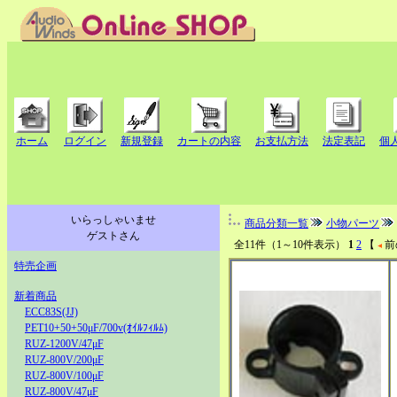
ホーム
ログイン
新規登録
カートの内容
お支払方法
法定表記
個
いらっしゃいませ
商品分類一覧
小物パーツ
ゲストさん
全11件（1～10件表示）
1
2
【
前
特売企画
新着商品
ECC83S(JJ)
PET10+50+50μF/700v(ｵｲﾙﾌｨﾙﾑ)
RUZ-1200V/47μF
RUZ-800V/200μF
RUZ-800V/100μF
RUZ-800V/47μF