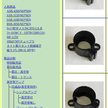
人気商品
ASB-420E(M4*M4)
ASB-315E(M3*M3)
ASB-310E(M3*M3)
BSB-305E(M3*M3)
ｷｬﾉﾝ型3Pメス/NC3FD-LX-B
ﾌｧｰｽﾄﾘｶﾊﾞﾘ・U07N(1500V1A)
MF-1/2W
100μF/50Vチューブラ
タイト製スタンド絶縁端子
縦ラグL-590-1L 6P(中)
商品分類
特別販売品
委託販売品
委託・真空管
委託・トランス
真空管アンプ
完成品(真空管別売)
シングルアンプ
真空管付
真空管無し