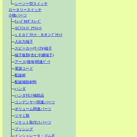
シーソー型スイッチ
ロータリースイッチ
小物パーツ
ﾋｭｰｽﾞﾎﾙﾀﾞ/ﾋｭｰｽﾞ
ACｲﾝﾚｯﾄ･ｱｳﾄﾚｯﾄ
ＬＥＤﾌﾞﾗｹｯﾄ・ネオンﾌﾞﾗｹｯﾄ
入出力端子
スピーカー(ﾀｰﾐﾅﾙ)端子
端子板類(含む中継端子)
アース(接地)関連ﾊﾟｰﾂ
電源コード
配線材
配線補助材料
ハンダ
ハンダ付け補助品
コンデンサー関連パーツ
ボリューム関連パーツ
ツマミ類
ソケット取付けパーツ
ブッシング
インシュレータ・ゴム足