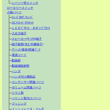
シーソー型スイッチ
ロータリースイッチ
小物パーツ
ﾋｭｰｽﾞﾎﾙﾀﾞ/ﾋｭｰｽﾞ
ACｲﾝﾚｯﾄ･ｱｳﾄﾚｯﾄ
ＬＥＤﾌﾞﾗｹｯﾄ・ネオンﾌﾞﾗｹｯﾄ
入出力端子
スピーカー(ﾀｰﾐﾅﾙ)端子
端子板類(含む中継端子)
アース(接地)関連ﾊﾟｰﾂ
電源コード
配線材
配線補助材料
ハンダ
ハンダ付け補助品
コンデンサー関連パーツ
ボリューム関連パーツ
ツマミ類
ソケット取付けパーツ
ブッシング
インシュレータ・ゴム足