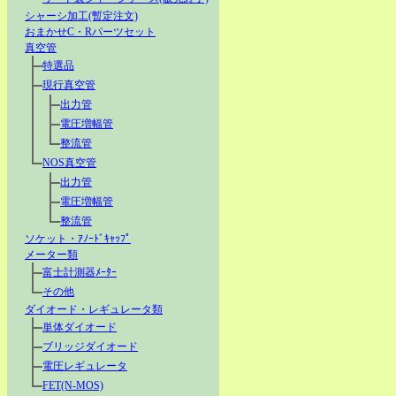
シャーシ加工(暫定注文)
おまかせC・Rパーツセット
真空管
特選品
現行真空管
出力管
電圧増幅管
整流管
NOS真空管
出力管
電圧増幅管
整流管
ソケット・ｱﾉｰﾄﾞｷｬｯﾌﾟ
メーター類
富士計測器ﾒｰﾀｰ
その他
ダイオード・レギュレータ類
単体ダイオード
ブリッジダイオード
電圧レギュレータ
FET(N-MOS)