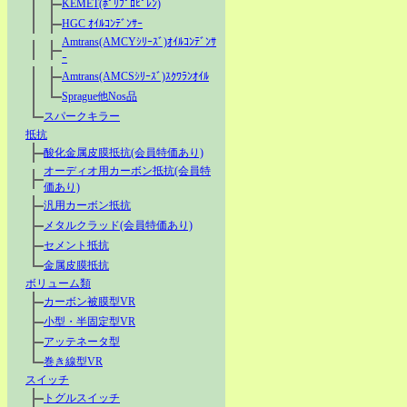
KEMET(ﾎﾟﾘﾌﾟﾛﾋﾟﾚﾝ)
HGC ｵｲﾙｺﾝﾃﾞﾝｻｰ
Amtrans(AMCYｼﾘｰｽﾞ)ｵｲﾙｺﾝﾃﾞﾝｻ
ｰ
Amtrans(AMCSｼﾘｰｽﾞ)ｽｸﾜﾗﾝｵｲﾙ
Sprague他Nos品
スパークキラー
抵抗
酸化金属皮膜抵抗(会員特価あり)
オーディオ用カーボン抵抗(会員特
価あり)
汎用カーボン抵抗
メタルクラッド(会員特価あり)
セメント抵抗
金属皮膜抵抗
ボリューム類
カーボン被膜型VR
小型・半固定型VR
アッテネータ型
巻き線型VR
スイッチ
トグルスイッチ