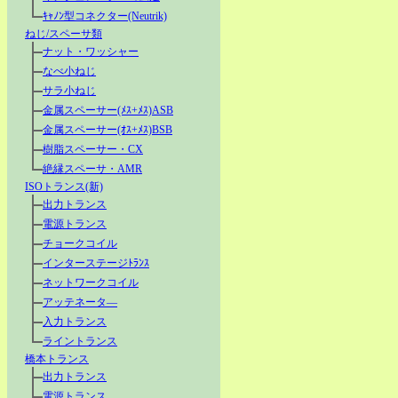
ｷｬﾉﾝ型コネクター(Neutrik)
ねじ/スペーサ類
ナット・ワッシャー
なべ小ねじ
サラ小ねじ
金属スペーサー(ﾒｽ+ﾒｽ)ASB
金属スペーサー(ｵｽ+ﾒｽ)BSB
樹脂スペーサー・CX
絶縁スペーサ・AMR
ISOトランス(新)
出力トランス
電源トランス
チョークコイル
インターステージﾄﾗﾝｽ
ネットワークコイル
アッテネータ―
入力トランス
ライントランス
橋本トランス
出力トランス
電源トランス