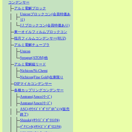
コンデンサー
アルミ電解プロック
Uniconブロックコン(会員特価あ
り)
J.J.ブロックコン(会員特価あり)
東一オイルフィルムブロックコン
指月フィルムコンデンサー(RUZ)
アルミ電解チューブラ
Unicon
Sprague(ATOM)他
アルミ電解縦リード
Nichicon/Ni-Chemi
Nichicon(Fine Gold)在庫限り
DIPマイカコンデンサー
各種カップリングコンデンサー
Amtrans(Amcoｼﾘｰｽﾞ)
Amtrans(Amcnｼﾘｰｽﾞ)
ASC(ﾒﾀﾗｲｽﾞﾄﾞﾎﾟﾘﾌﾟﾛﾋﾟﾚﾝ)(販売
終了)
Shizuki(ﾒﾀﾗｲｽﾞﾄﾞﾎﾟﾘｴｽﾃﾙ)
ﾊﾟﾅｿﾆｯｸ(ﾒﾀﾗｲｽﾞﾄﾞﾎﾟﾘｴｽﾃﾙ)