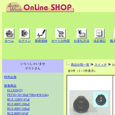
ホーム
ログイン
新規登録
カートの内容
お支払方法
法定表記
個
いらっしゃいませ
商品分類一覧
スイッチ
シ
ゲストさん
全1件（1～1件表示）
特売企画
新着商品
ECC83S(JJ)
PET10+50+50μF/700v(ｵｲﾙﾌｨﾙﾑ)
RUZ-1200V/47μF
RUZ-800V/200μF
RUZ-800V/100μF
RUZ-800V/47μF