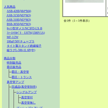
人気商品
ASB-420E(M4*M4)
ASB-315E(M3*M3)
ASB-310E(M3*M3)
全1件（1～1件表示）
BSB-305E(M3*M3)
ｷｬﾉﾝ型3Pメス/NC3FD-LX-B
ﾌｧｰｽﾄﾘｶﾊﾞﾘ・U07N(1500V1A)
MF-1/2W
100μF/50Vチューブラ
タイト製スタンド絶縁端子
縦ラグL-590-1L 6P(中)
商品分類
特別販売品
委託販売品
委託・真空管
委託・トランス
真空管アンプ
完成品(真空管別売)
シングルアンプ
真空管付
真空管無し