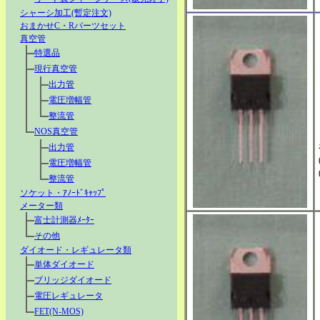
シャーシ加工(暫定注文)
おまかせC・Rパーツセット
真空管
特選品
現行真空管
出力管
電圧増幅管
整流管
NOS真空管
出力管
電圧増幅管
整流管
ソケット・ｱﾉｰﾄﾞｷｬｯﾌﾟ
メーター類
富士計測器ﾒｰﾀｰ
その他
ダイオード・レギュレータ類
単体ダイオード
ブリッジダイオード
電圧レギュレータ
FET(N-MOS)