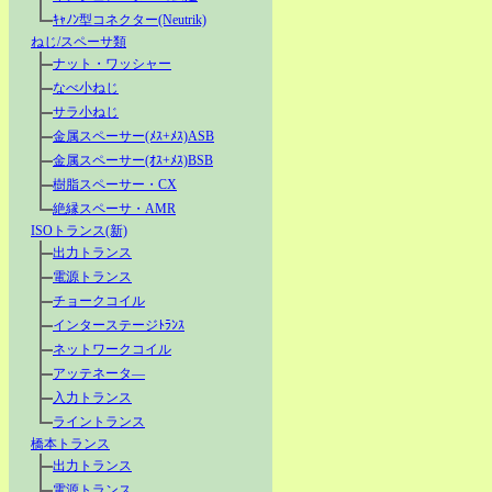
ｷｬﾉﾝ型コネクター(Neutrik)
ねじ/スペーサ類
ナット・ワッシャー
なべ小ねじ
サラ小ねじ
金属スペーサー(ﾒｽ+ﾒｽ)ASB
金属スペーサー(ｵｽ+ﾒｽ)BSB
樹脂スペーサー・CX
絶縁スペーサ・AMR
ISOトランス(新)
出力トランス
電源トランス
チョークコイル
インターステージﾄﾗﾝｽ
ネットワークコイル
アッテネータ―
入力トランス
ライントランス
橋本トランス
出力トランス
電源トランス