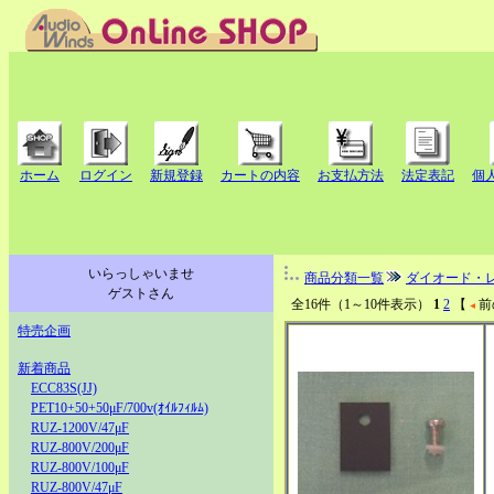
ホーム
ログイン
新規登録
カートの内容
お支払方法
法定表記
個
いらっしゃいませ
商品分類一覧
ダイオード・
ゲストさん
全16件（1～10件表示）
1
2
【
前
特売企画
新着商品
ECC83S(JJ)
PET10+50+50μF/700v(ｵｲﾙﾌｨﾙﾑ)
RUZ-1200V/47μF
RUZ-800V/200μF
RUZ-800V/100μF
RUZ-800V/47μF