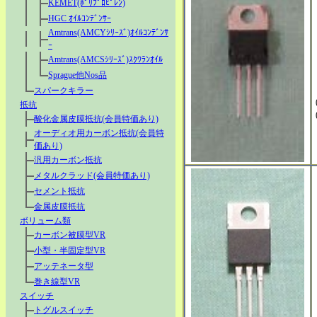
KEMET(ﾎﾟﾘﾌﾟﾛﾋﾟﾚﾝ)
HGC ｵｲﾙｺﾝﾃﾞﾝｻｰ
Amtrans(AMCYｼﾘｰｽﾞ)ｵｲﾙｺﾝﾃﾞﾝｻ
ｰ
Amtrans(AMCSｼﾘｰｽﾞ)ｽｸﾜﾗﾝｵｲﾙ
Sprague他Nos品
スパークキラー
抵抗
酸化金属皮膜抵抗(会員特価あり)
オーディオ用カーボン抵抗(会員特
価あり)
汎用カーボン抵抗
メタルクラッド(会員特価あり)
セメント抵抗
金属皮膜抵抗
ボリューム類
カーボン被膜型VR
小型・半固定型VR
アッテネータ型
巻き線型VR
スイッチ
トグルスイッチ