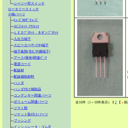
シーソー型スイッチ
ロータリースイッチ
小物パーツ
ﾋｭｰｽﾞﾎﾙﾀﾞ/ﾋｭｰｽﾞ
ACｲﾝﾚｯﾄ･ｱｳﾄﾚｯﾄ
ＬＥＤﾌﾞﾗｹｯﾄ・ネオンﾌﾞﾗｹｯﾄ
入出力端子
スピーカー(ﾀｰﾐﾅﾙ)端子
端子板類(含む中継端子)
アース(接地)関連ﾊﾟｰﾂ
電源コード
配線材
配線補助材料
ハンダ
ハンダ付け補助品
コンデンサー関連パーツ
ボリューム関連パーツ
全16件（1～10件表示）
1
2
【
前
ツマミ類
ソケット取付けパーツ
ブッシング
インシュレータ・ゴム足