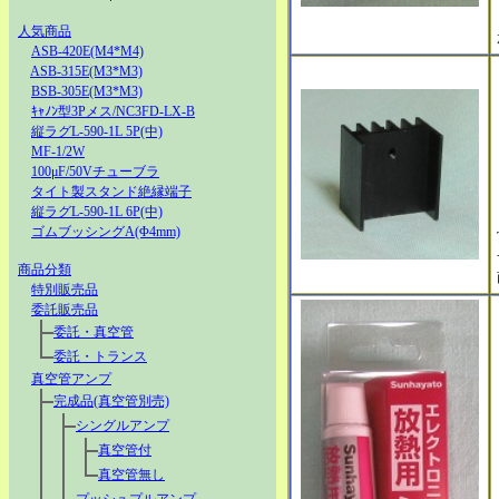
人気商品
ASB-420E(M4*M4)
ASB-315E(M3*M3)
BSB-305E(M3*M3)
ｷｬﾉﾝ型3Pメス/NC3FD-LX-B
縦ラグL-590-1L 5P(中)
MF-1/2W
100μF/50Vチューブラ
タイト製スタンド絶縁端子
縦ラグL-590-1L 6P(中)
ゴムブッシングA(Φ4mm)
商品分類
特別販売品
委託販売品
委託・真空管
委託・トランス
真空管アンプ
完成品(真空管別売)
シングルアンプ
真空管付
真空管無し