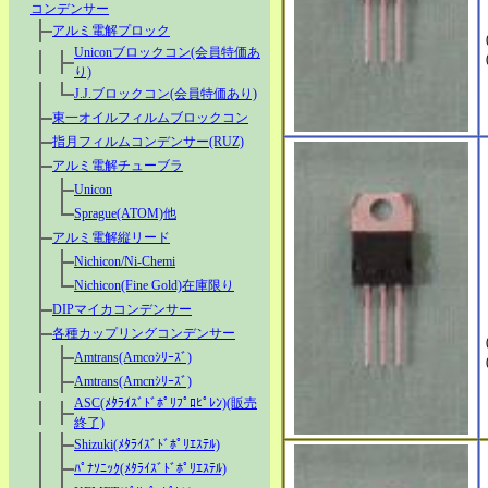
コンデンサー
アルミ電解プロック
Uniconブロックコン(会員特価あ
り)
J.J.ブロックコン(会員特価あり)
東一オイルフィルムブロックコン
指月フィルムコンデンサー(RUZ)
アルミ電解チューブラ
Unicon
Sprague(ATOM)他
アルミ電解縦リード
Nichicon/Ni-Chemi
Nichicon(Fine Gold)在庫限り
DIPマイカコンデンサー
各種カップリングコンデンサー
Amtrans(Amcoｼﾘｰｽﾞ)
Amtrans(Amcnｼﾘｰｽﾞ)
ASC(ﾒﾀﾗｲｽﾞﾄﾞﾎﾟﾘﾌﾟﾛﾋﾟﾚﾝ)(販売
終了)
Shizuki(ﾒﾀﾗｲｽﾞﾄﾞﾎﾟﾘｴｽﾃﾙ)
ﾊﾟﾅｿﾆｯｸ(ﾒﾀﾗｲｽﾞﾄﾞﾎﾟﾘｴｽﾃﾙ)