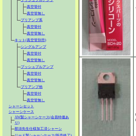
プッシュプルアンプ
真空管付
真空管無し
プリアンプ系
真空管付
真空管無し
キット(真空管別売)
シングルアンプ
真空管付
真空管無し
プッシュプルアンプ
真空管付
真空管無し
プリアンプ他
真空管付
真空管無し
シャーシセット
シャーシケース
AW製シャーシケース(会員特価あ
り)
那須先生仕様加工済シャーシ
リード製シャーシケース(販売終了)