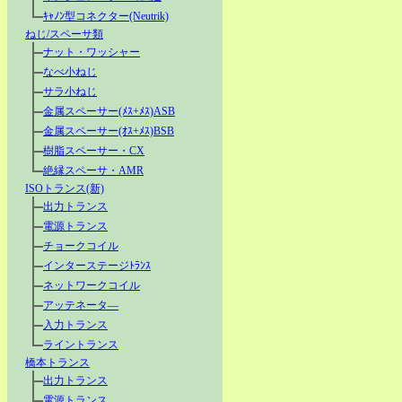
ｷｬﾉﾝ型コネクター(Neutrik)
ねじ/スペーサ類
ナット・ワッシャー
なべ小ねじ
サラ小ねじ
金属スペーサー(ﾒｽ+ﾒｽ)ASB
金属スペーサー(ｵｽ+ﾒｽ)BSB
樹脂スペーサー・CX
絶縁スペーサ・AMR
ISOトランス(新)
出力トランス
電源トランス
チョークコイル
インターステージﾄﾗﾝｽ
ネットワークコイル
アッテネータ―
入力トランス
ライントランス
橋本トランス
出力トランス
電源トランス