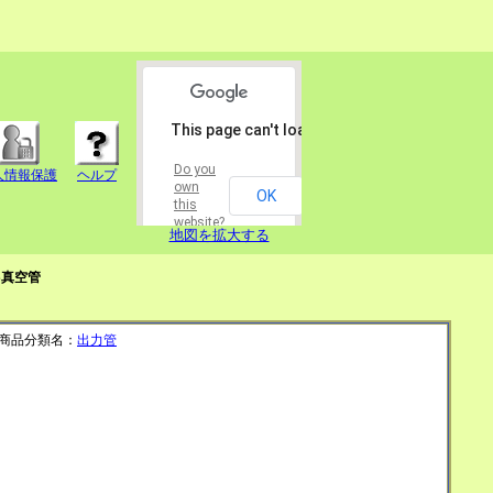
This page can't load Google Maps correctly.
Do you
人情報保護
ヘルプ
own
OK
this
website?
地図を拡大する
S真空管
商品分類名：
出力管