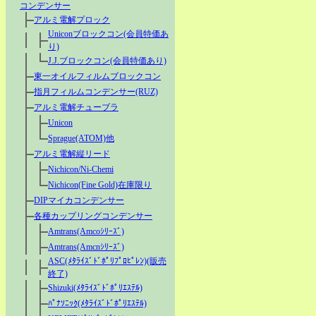
コンデンサー
アルミ電解プロック
Uniconブロックコン(会員特価あ
り)
J.J.ブロックコン(会員特価あり)
東一オイルフィルムブロックコン
指月フィルムコンデンサー(RUZ)
アルミ電解チューブラ
Unicon
Sprague(ATOM)他
アルミ電解縦リード
Nichicon/Ni-Chemi
Nichicon(Fine Gold)在庫限り
DIPマイカコンデンサー
各種カップリングコンデンサー
Amtrans(Amcoｼﾘｰｽﾞ)
Amtrans(Amcnｼﾘｰｽﾞ)
ASC(ﾒﾀﾗｲｽﾞﾄﾞﾎﾟﾘﾌﾟﾛﾋﾟﾚﾝ)(販売
終了)
Shizuki(ﾒﾀﾗｲｽﾞﾄﾞﾎﾟﾘｴｽﾃﾙ)
ﾊﾟﾅｿﾆｯｸ(ﾒﾀﾗｲｽﾞﾄﾞﾎﾟﾘｴｽﾃﾙ)