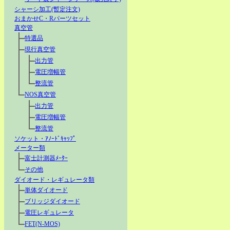
シャーシ加工(暫定注文)
おまかせC・Rパーツセット
真空管
特選品
現行真空管
出力管
電圧増幅管
整流管
NOS真空管
出力管
電圧増幅管
整流管
ソケット・ｱﾉｰﾄﾞｷｬｯﾌﾟ
メーター類
富士計測器ﾒｰﾀｰ
その他
ダイオード・レギュレータ類
単体ダイオード
ブリッジダイオード
電圧レギュレータ
FET(N-MOS)