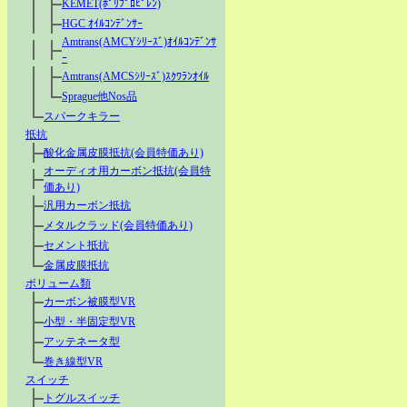
KEMET(ﾎﾟﾘﾌﾟﾛﾋﾟﾚﾝ)
HGC ｵｲﾙｺﾝﾃﾞﾝｻｰ
Amtrans(AMCYｼﾘｰｽﾞ)ｵｲﾙｺﾝﾃﾞﾝｻ
ｰ
Amtrans(AMCSｼﾘｰｽﾞ)ｽｸﾜﾗﾝｵｲﾙ
Sprague他Nos品
スパークキラー
抵抗
酸化金属皮膜抵抗(会員特価あり)
オーディオ用カーボン抵抗(会員特
価あり)
汎用カーボン抵抗
メタルクラッド(会員特価あり)
セメント抵抗
金属皮膜抵抗
ボリューム類
カーボン被膜型VR
小型・半固定型VR
アッテネータ型
巻き線型VR
スイッチ
トグルスイッチ