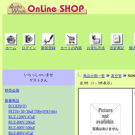
ホーム
ログイン
新規登録
カートの内容
お支払方法
法定表記
個
いらっしゃいませ
商品分類一覧
真空管
NO
ゲストさん
全3件（1～3件表示）
特売企画
新着商品
ECC83S(JJ)
PET10+50+50μF/700v(ｵｲﾙﾌｨﾙﾑ)
RUZ-1200V/47μF
RUZ-800V/200μF
RUZ-800V/100μF
RUZ-800V/47μF