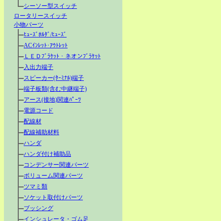
シーソー型スイッチ
ロータリースイッチ
小物パーツ
ﾋｭｰｽﾞﾎﾙﾀﾞ/ﾋｭｰｽﾞ
ACｲﾝﾚｯﾄ･ｱｳﾄﾚｯﾄ
ＬＥＤﾌﾞﾗｹｯﾄ・ネオンﾌﾞﾗｹｯﾄ
入出力端子
スピーカー(ﾀｰﾐﾅﾙ)端子
端子板類(含む中継端子)
アース(接地)関連ﾊﾟｰﾂ
電源コード
配線材
配線補助材料
ハンダ
ハンダ付け補助品
コンデンサー関連パーツ
ボリューム関連パーツ
ツマミ類
ソケット取付けパーツ
ブッシング
インシュレータ・ゴム足