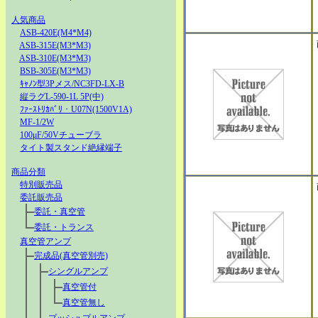
人気商品
ASB-420E(M4*M4)
ASB-315E(M3*M3)
ASB-310E(M3*M3)
BSB-305E(M3*M3)
ｷｬﾉﾝ型3Pメス/NC3FD-LX-B
縦ラグL-590-1L 5P(中)
ﾌｧｰｽﾄﾘｶﾊﾞﾘ・U07N(1500V1A)
MF-1/2W
100μF/50Vチューブラ
タイト製スタンド絶縁端子
商品分類
特別販売品
委託販売品
委託・真空管
委託・トランス
真空管アンプ
完成品(真空管別売)
シングルアンプ
真空管付
真空管無し