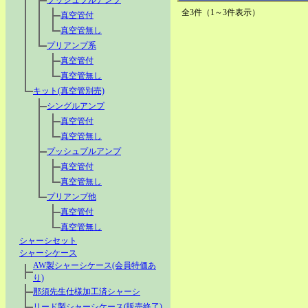
プッシュプルアンプ
全3件（1～3件表示）
真空管付
真空管無し
プリアンプ系
真空管付
真空管無し
キット(真空管別売)
シングルアンプ
真空管付
真空管無し
プッシュプルアンプ
真空管付
真空管無し
プリアンプ他
真空管付
真空管無し
シャーシセット
シャーシケース
AW製シャーシケース(会員特価あ
り)
那須先生仕様加工済シャーシ
リード製シャーシケース(販売終了)