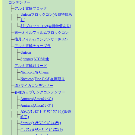
コンデンサー
アルミ電解プロック
Uniconブロックコン(会員特価あ
り)
J.J.ブロックコン(会員特価あり)
東一オイルフィルムブロックコン
指月フィルムコンデンサー(RUZ)
アルミ電解チューブラ
Unicon
Sprague(ATOM)他
アルミ電解縦リード
Nichicon/Ni-Chemi
Nichicon(Fine Gold)在庫限り
DIPマイカコンデンサー
各種カップリングコンデンサー
Amtrans(Amcoｼﾘｰｽﾞ)
Amtrans(Amcnｼﾘｰｽﾞ)
ASC(ﾒﾀﾗｲｽﾞﾄﾞﾎﾟﾘﾌﾟﾛﾋﾟﾚﾝ)(販売
終了)
Shizuki(ﾒﾀﾗｲｽﾞﾄﾞﾎﾟﾘｴｽﾃﾙ)
ﾊﾟﾅｿﾆｯｸ(ﾒﾀﾗｲｽﾞﾄﾞﾎﾟﾘｴｽﾃﾙ)