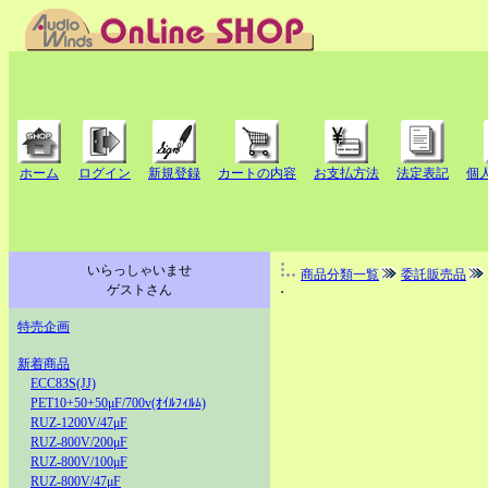
ホーム
ログイン
新規登録
カートの内容
お支払方法
法定表記
個
いらっしゃいませ
商品分類一覧
委託販売品
ゲストさん
特売企画
新着商品
ECC83S(JJ)
PET10+50+50μF/700v(ｵｲﾙﾌｨﾙﾑ)
RUZ-1200V/47μF
RUZ-800V/200μF
RUZ-800V/100μF
RUZ-800V/47μF