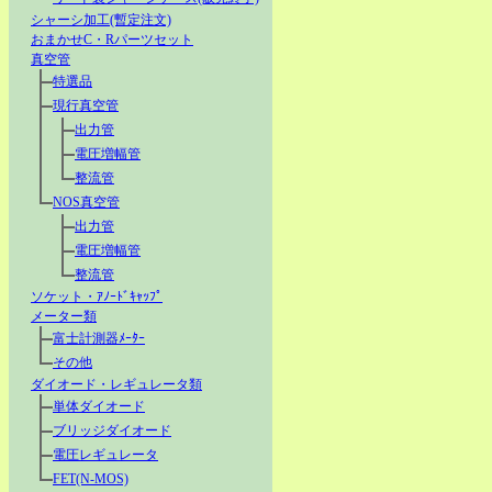
シャーシ加工(暫定注文)
おまかせC・Rパーツセット
真空管
特選品
現行真空管
出力管
電圧増幅管
整流管
NOS真空管
出力管
電圧増幅管
整流管
ソケット・ｱﾉｰﾄﾞｷｬｯﾌﾟ
メーター類
富士計測器ﾒｰﾀｰ
その他
ダイオード・レギュレータ類
単体ダイオード
ブリッジダイオード
電圧レギュレータ
FET(N-MOS)