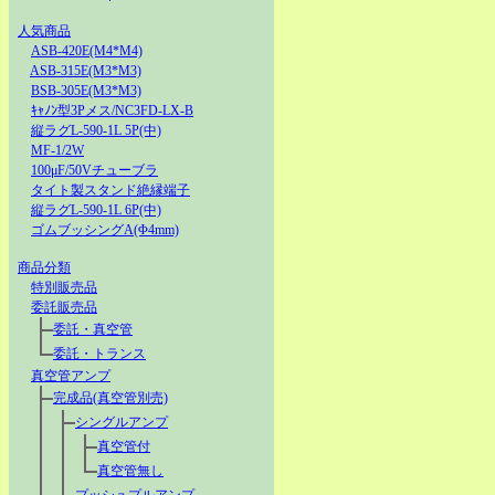
人気商品
ASB-420E(M4*M4)
ASB-315E(M3*M3)
BSB-305E(M3*M3)
ｷｬﾉﾝ型3Pメス/NC3FD-LX-B
縦ラグL-590-1L 5P(中)
MF-1/2W
100μF/50Vチューブラ
タイト製スタンド絶縁端子
縦ラグL-590-1L 6P(中)
ゴムブッシングA(Φ4mm)
商品分類
特別販売品
委託販売品
委託・真空管
委託・トランス
真空管アンプ
完成品(真空管別売)
シングルアンプ
真空管付
真空管無し