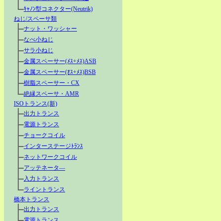
ｷｬﾉﾝ型コネクター(Neutrik)
ねじ/スペーサ類
ナット・ワッシャー
なべ小ねじ
サラ小ねじ
金属スペーサー(ﾒｽ+ﾒｽ)ASB
金属スペーサー(ｵｽ+ﾒｽ)BSB
樹脂スペーサー・CX
絶縁スペーサ・AMR
ISOトランス(新)
出力トランス
電源トランス
チョークコイル
インターステージﾄﾗﾝｽ
ネットワークコイル
アッテネータ―
入力トランス
ライントランス
橋本トランス
出力トランス
電源トランス