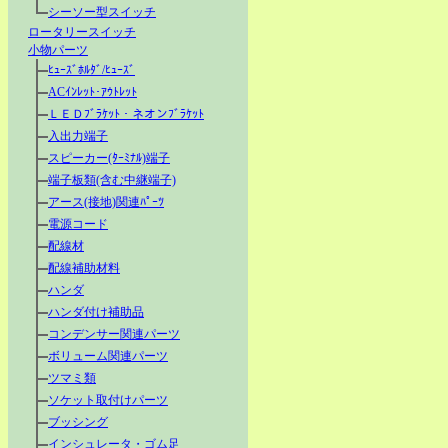
シーソー型スイッチ
ロータリースイッチ
小物パーツ
ﾋｭｰｽﾞﾎﾙﾀﾞ/ﾋｭｰｽﾞ
ACｲﾝﾚｯﾄ･ｱｳﾄﾚｯﾄ
ＬＥＤﾌﾞﾗｹｯﾄ・ネオンﾌﾞﾗｹｯﾄ
入出力端子
スピーカー(ﾀｰﾐﾅﾙ)端子
端子板類(含む中継端子)
アース(接地)関連ﾊﾟｰﾂ
電源コード
配線材
配線補助材料
ハンダ
ハンダ付け補助品
コンデンサー関連パーツ
ボリューム関連パーツ
ツマミ類
ソケット取付けパーツ
ブッシング
インシュレータ・ゴム足