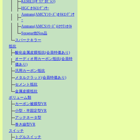
KEMET(ﾎﾟﾘﾌﾟﾛﾋﾟﾚﾝ)
HGC ｵｲﾙｺﾝﾃﾞﾝｻｰ
Amtrans(AMCYｼﾘｰｽﾞ)ｵｲﾙｺﾝﾃﾞﾝｻ
ｰ
Amtrans(AMCSｼﾘｰｽﾞ)ｽｸﾜﾗﾝｵｲﾙ
Sprague他Nos品
スパークキラー
抵抗
酸化金属皮膜抵抗(会員特価あり)
オーディオ用カーボン抵抗(会員特
価あり)
汎用カーボン抵抗
メタルクラッド(会員特価あり)
セメント抵抗
金属皮膜抵抗
ボリューム類
カーボン被膜型VR
小型・半固定型VR
アッテネータ型
巻き線型VR
スイッチ
トグルスイッチ